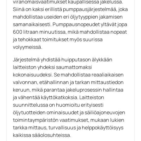
viranomaisvaatimukset kaupallisessa jakelussa.
Siinä on kaksi erillistä pumppausjärjestelmää, joka
mahdollistaa useiden eri öljytyyppien jakamisen
samanaikaisesti. Pumppausnopeudet yltävät jopa
600 litraan minuutissa, mikä mahdollistaa nopeat
ja tehokkaat toimitukset myös suurissa
volyymeissä.
Järjestelmä yhdistää huipputason älykkään
laitteiston yhdeksi saumattomaksi
kokonaisuudeksi. Se mahdollistaa reaaliaikaisen
valvonnan, etähallinnan ja tarkan mittaustiedon
keruun, mikä parantaa jakeluprosessin hallintaa
ja vähentää käyttökatkoksia. Laitteiston
suunnittelussa on huomioitu erityisesti
öljytuotteiden ominaisuudet ja säiliöajoneuvojen
toimintaympäristön vaatimukset, mukaan lukien
tarkka mittaus, turvallisuus ja helppokäyttöisyys
kaikissa sääolosuhteissa.