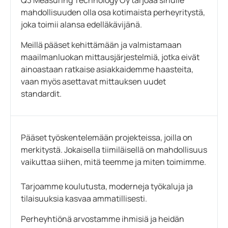
Q3 Measuring Technology Oy tarjoaa sinulle
mahdollisuuden olla osa kotimaista perheyritystä,
joka toimii alansa edelläkävijänä.
Meillä pääset kehittämään ja valmistamaan
maailmanluokan mittausjärjestelmiä, jotka eivät
ainoastaan ratkaise asiakkaidemme haasteita,
vaan myös asettavat mittauksen uudet
standardit.
Pääset työskentelemään projekteissa, joilla on
merkitystä. Jokaisella tiimiläisellä on mahdollisuus
vaikuttaa siihen, mitä teemme ja miten toimimme.
Tarjoamme koulutusta, moderneja työkaluja ja
tilaisuuksia kasvaa ammatillisesti.
Perheyhtiönä arvostamme ihmisiä ja heidän